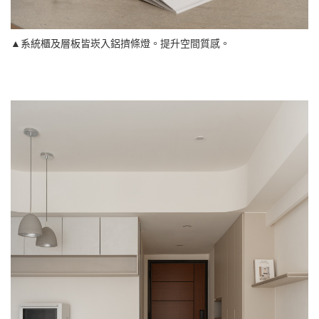
▲系統櫃及層板皆崁入鋁擠條燈。提升空間質感。