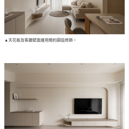
▲天花板及客廳壁面運用簡約圓弧修飾。